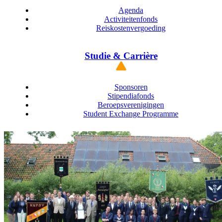
Agenda
Activiteitenfonds
Reiskostenvergoeding
Studie & Carrière
Sponsoren
Stipendiafonds
Beroepsverenigingen
Student Exchange Programme