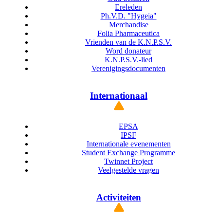
Ereleden
Ph.V.D. "Hygeia"
Merchandise
Folia Pharmaceutica
Vrienden van de K.N.P.S.V.
Word donateur
K.N.P.S.V.-lied
Verenigingsdocumenten
Internationaal
EPSA
IPSF
Internationale evenementen
Student Exchange Programme
Twinnet Project
Veelgestelde vragen
Activiteiten