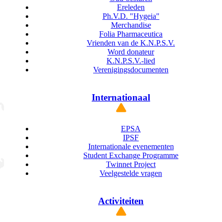
Ereleden
Ph.V.D. "Hygeia"
Merchandise
Folia Pharmaceutica
Vrienden van de K.N.P.S.V.
Word donateur
K.N.P.S.V.-lied
Verenigingsdocumenten
Internationaal
EPSA
IPSF
Internationale evenementen
Student Exchange Programme
Twinnet Project
Veelgestelde vragen
Activiteiten