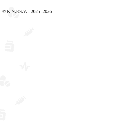
Bezoek 2Social - Jouw partner voor websites en webdesign
© K.N.P.S.V. - 2025 -2026