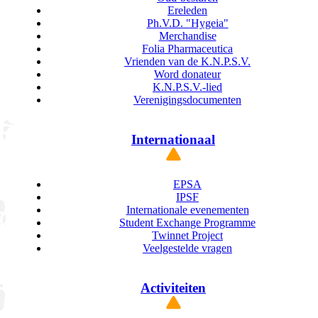
Ereleden
Ph.V.D. "Hygeia"
Merchandise
Folia Pharmaceutica
Vrienden van de K.N.P.S.V.
Word donateur
K.N.P.S.V.-lied
Verenigingsdocumenten
Internationaal
EPSA
IPSF
Internationale evenementen
Student Exchange Programme
Twinnet Project
Veelgestelde vragen
Activiteiten