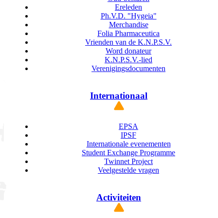
Ereleden
Ph.V.D. "Hygeia"
Merchandise
Folia Pharmaceutica
Vrienden van de K.N.P.S.V.
Word donateur
K.N.P.S.V.-lied
Verenigingsdocumenten
Internationaal
EPSA
IPSF
Internationale evenementen
Student Exchange Programme
Twinnet Project
Veelgestelde vragen
Activiteiten