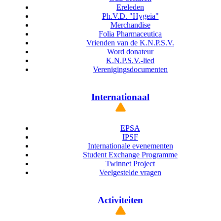
Ereleden
Ph.V.D. "Hygeia"
Merchandise
Folia Pharmaceutica
Vrienden van de K.N.P.S.V.
Word donateur
K.N.P.S.V.-lied
Verenigingsdocumenten
Internationaal
EPSA
IPSF
Internationale evenementen
Student Exchange Programme
Twinnet Project
Veelgestelde vragen
Activiteiten