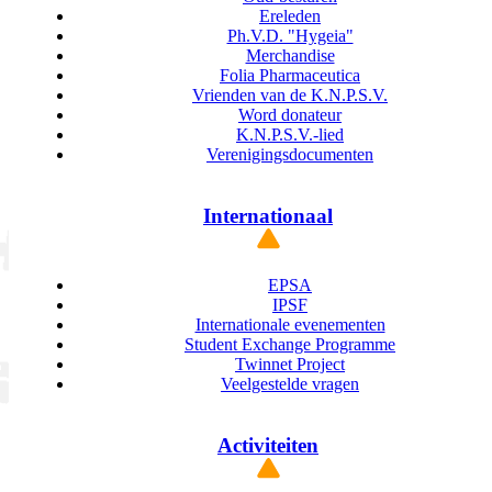
Ereleden
Ph.V.D. "Hygeia"
Merchandise
Folia Pharmaceutica
Vrienden van de K.N.P.S.V.
Word donateur
K.N.P.S.V.-lied
Verenigingsdocumenten
Internationaal
EPSA
IPSF
Internationale evenementen
Student Exchange Programme
Twinnet Project
Veelgestelde vragen
Activiteiten